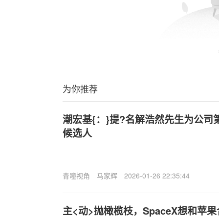
为你推荐
潮宏基{：}提?名解浩然先生为公司
候选人
青瞳视角
马家辉
2026-01-26 22:35:44
主<动>抛橄榄枝，SpaceX想和苹